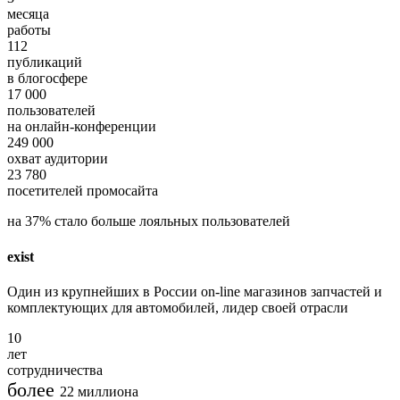
месяца
работы
112
публикаций
в блогосфере
17 000
пользователей
на онлайн-конференции
249 000
охват аудитории
23 780
посетителей промосайта
на
37%
стало больше лояльных пользователей
exist
Один из крупнейших в России on-line магазинов запчастей и
комплектующих для автомобилей, лидер своей отрасли
10
лет
сотрудничества
более
22
миллиона